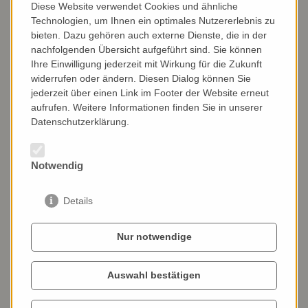
Diese Website verwendet Cookies und ähnliche
Technologien, um Ihnen ein optimales Nutzererlebnis zu
bieten. Dazu gehören auch externe Dienste, die in der
Wilhelm Reich
, deutscher Arzt und Psychoanalytiker,
nachfolgenden Übersicht aufgeführt sind. Sie können
(1897-1957) begründete die Wissenschaft
Ihre Einwilligung jederzeit mit Wirkung für die Zukunft
über die
Lebensenergie
(Orgonenergie) und deren
widerrufen oder ändern. Diesen Dialog können Sie
Wirkung.
jederzeit über einen Link im Footer der Website erneut
aufrufen. Weitere Informationen finden Sie in unserer
Datenschutzerklärung.
Jedes kleinste Teil hat seine eigene
Frequenz
bzw.
Information
, und diese
Information
kann man
nützen.
Notwendig
Diese Information wird verstärkt durch das, was als
Details
Lebensenergie
bekannt ist, im Chinesischen z.B. sagt
man dazu
Qi
.
Nur notwendige
Das
Biovid-Konzept
arbeitet eben mit
solchen speziellen Informationen (Frequenzen) und
Auswahl bestätigen
Lebensenergie.