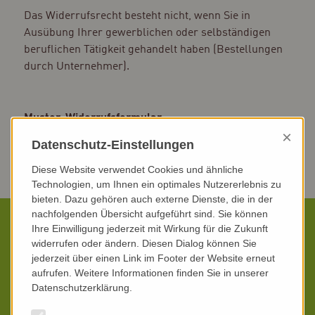
Das Widerrufsrecht besteht nicht, wenn Sie in
Ausübung Ihrer gewerblichen oder selbständigen
beruflichen Tätigkeit gehandelt haben (Bestellungen
durch Unternehmer).
Muster-Widerrufsformular
×
Datenschutz-Einstellungen
Zum
Online Widerrufsformular
Diese Website verwendet Cookies und ähnliche
Technologien, um Ihnen ein optimales Nutzererlebnis zu
bieten. Dazu gehören auch externe Dienste, die in der
nachfolgenden Übersicht aufgeführt sind. Sie können
Wir beraten Sie persönlich
Ihre Einwilligung jederzeit mit Wirkung für die Zukunft
widerrufen oder ändern. Diesen Dialog können Sie
jederzeit über einen Link im Footer der Website erneut
Wenn Sie sich für das
biovid-Konzept
oder einzelne
aufrufen. Weitere Informationen finden Sie in unserer
biovid-Produkte
interessieren, empfehlen wir Ihnen
Datenschutzerklärung.
eine kurze, aber ausführliche Beratung durch einen
unserer kompetenten Außendienstmitarbeiter.