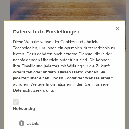
×
Datenschutz-Einstellungen
Diese Website verwendet Cookies und ähnliche
Technologien, um Ihnen ein optimales Nutzererlebnis zu
bieten. Dazu gehören auch externe Dienste, die in der
nachfolgenden Übersicht aufgeführt sind. Sie können
Ihre Einwilligung jederzeit mit Wirkung für die Zukunft
widerrufen oder ändern. Diesen Dialog können Sie
jederzeit über einen Link im Footer der Website erneut
Nur mit dem Herzen sieht man gut
aufrufen. Weitere Informationen finden Sie in unserer
Datenschutzerklärung.
Zeigt in schwierigen Zeiten einen Weg zur spirituellen
Orientierung auf
Notwendig
https://www.thalia.de/shop/hom...
Details
https://www.amazon.de/Nur-mit-dem-Herzen-