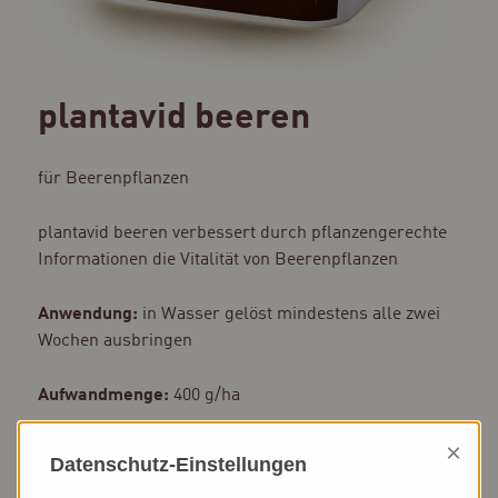
plantavid beeren
für Beerenpflanzen
plantavid beeren verbessert durch pflanzengerechte
Informationen die Vitalität von Beerenpflanzen
Anwendung:
in Wasser gelöst mindestens alle zwei
Wochen ausbringen
Aufwandmenge:
400 g/ha
Trägermaterial:
Saccharose (Kristallzucker)
×
Datenschutz-Einstellungen