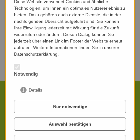
Packungseinheit:
10 kg
Diese Website verwendet Cookies und ähnliche
Technologien, um Ihnen ein optimales Nutzererlebnis zu
bieten. Dazu gehören auch externe Dienste, die in der
220,00 € €
nachfolgenden Übersicht aufgeführt sind. Sie können
Ihre Einwilligung jederzeit mit Wirkung für die Zukunft
widerrufen oder ändern. Diesen Dialog können Sie
in den Warenkorb
jederzeit über einen Link im Footer der Website erneut
aufrufen. Weitere Informationen finden Sie in unserer
Datenschutzerklärung.
zurück zum Konzept Obst & Gemüse
Notwendig
Details
Wir beraten Sie persönlich
Nur notwendige
Wenn Sie sich für das
biovid-Konzept
oder einzelne
biovid-Produkte
interessieren, empfehlen wir Ihnen
eine kurze, aber ausführliche Beratung durch einen
Auswahl bestätigen
unserer kompetenten Außendienstmitarbeiter.