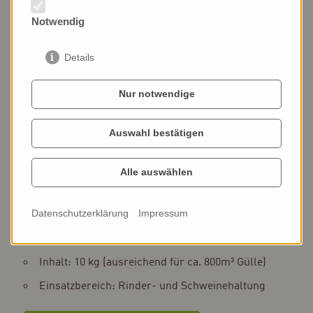
oder
der Güllegrube oder dem Gärrestbehälter
Notwendig
zugeben. Aufwandmenge ca. 1,20 kg / 100m³ Zulauf
Details
Hinweis bei Güllekanal-Stau:
Bei bestehenden Ablagerungen wird über mehrere
Nur notwendige
Tage eine erhöhte Menge über die Spalten in den
Güllekanal eingebracht.
Auswahl bestätigen
Das Produkt ist
im ökologischen Landbau
verwendbar
.
Alle auswählen
Technische Daten
Datenschutzerklärung
Impressum
Trägermaterial: Saccharose (Kristallzucker)
Inhalt: 10 kg (ausreichend für ca. 800m³ Gülle)
Einsatzbereich: Rinder- und Schweinehaltung