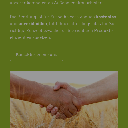
unserer kompetenten Außendienstmitarbeiter.
Die Beratung ist für Sie selbstverständlich
kostenlos
und
unverbindlich
, hilft Ihnen allerdings, das für Sie
richtige Konzept bzw. die für Sie richtigen Produkte
effizient einzusetzen.
Kontaktieren Sie uns