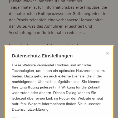
(Kristallzucker) aufgebaut und dient als
Trägermaterial für informationsbasierte Impulse, die
die natürlichen Rotteprozesse der Gülle begleiten. In
der Praxis zeigt sich eine verbesserte Homogenität
der Gülle, was das Aufrühren erleichtert und
Verstopfungen in Güllekanälen reduziert.
Beim Ausbringen auf Grünland haftet die
dünnflüssigere Gülle weniger an den Pflanzen. Die
×
Datenschutz-Einstellungen
bekannte „Würstchenbildung“ bei bodennaher
Ausbringung wird deutlich vermindert. Dadurch sinkt
Diese Website verwendet Cookies und ähnliche
das Risiko von Futterverschmutzungen und
Technologien, um Ihnen ein optimales Nutzererlebnis zu
bieten. Dazu gehören auch externe Dienste, die in der
unerwünschten Gärprozessen in der Silage.
nachfolgenden Übersicht aufgeführt sind. Sie können
Ihre Einwilligung jederzeit mit Wirkung für die Zukunft
Anwendung:
widerrufen oder ändern. Diesen Dialog können Sie
jederzeit über einen Link im Footer der Website erneut
einmal pro Woche auf Laufflächen, Spalten oder
aufrufen. Weitere Informationen finden Sie in unserer
Schieberbahnen ausbringen. Aufwandmenge ca. 100g
Datenschutzerklärung.
/ 100m² Fläche