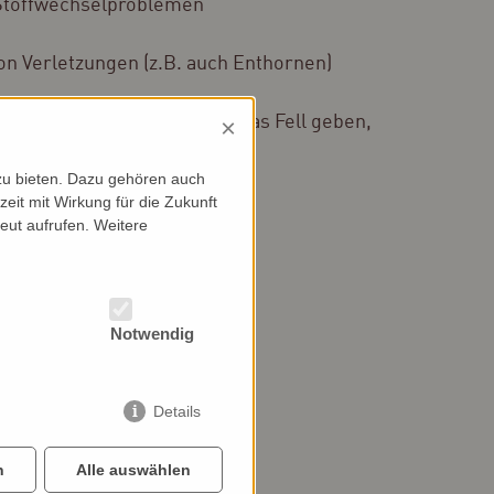
 Stoffwechselproblemen
von Verletzungen (z.B. auch Enthornen)
täglich einen Sprühstoß auf das Fell geben,
×
ehaarten Stellen
zu bieten. Dazu gehören auch
zeit mit Wirkung für die Zukunft
isches Weißöl
eut aufrufen. Weitere
hflaschen à 500 ml
Notwendig
Details
n
Alle auswählen
ind & Kalb