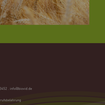
53452
.
info@biovid.de
rufsbelehrung