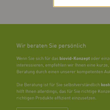
Wir beraten Sie persönlich
biovid-Konzept
Wenn Sie sich für das
oder einz
interessieren, empfehlen wir Ihnen eine kurze,
Beratung durch einen unserer kompetenten Au
kos
Die Beratung ist für Sie selbstverständlich
hilft Ihnen allerdings, das für Sie richtige Konze
richtigen Produkte effizient einzusetzen.