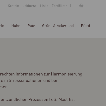
Kontakt
Jobbörse
Links
Zertifikate
ein
Huhn
Pute
Grün- & Ackerland
Pferd
gerechten Informationen zur Harmonisierung
re in Stresssituationen und bei
emen
 entzündlichen Prozessen (z.B. Mastitis,