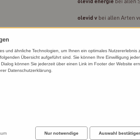
olevid energie
bei allen
olevid v
bei allen Arten 
Anwendung:
bei Bedarf 
ngen
idealerweise an wenig b
s und ähnliche Technologien, um Ihnen ein optimales Nutzererlebnis 
folgenden Übersicht aufgeführt sind. Sie können Ihre Einwilligung jeder
Trägermaterial:
medizin
Dialog können Sie jederzeit über einen Link im Footer der Website ern
erer Datenschutzerklärung.
Packungseinheit:
8 Sprü
480,00 € €
in den Warenkorb
sum
Nur notwendige
Auswahl bestätige
zurück zum Konzept R