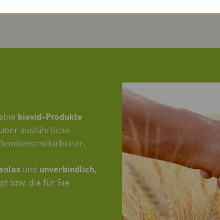
biovid-Produkte
elne
 aber ausführliche
ßendienstmitarbeiter.
tenlos
unverbindlich
und
,
pt bzw. die für Sie