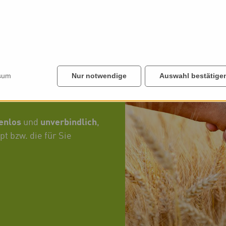
biovid-Produkte
elne
sum
Nur notwendige
Auswahl bestätige
 aber ausführliche
ßendienstmitarbeiter.
tenlos
unverbindlich
und
,
pt bzw. die für Sie