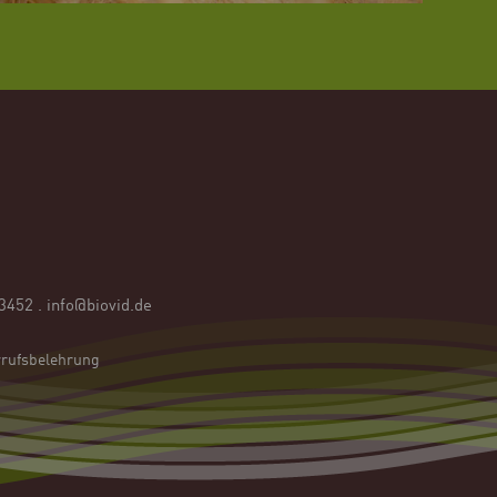
53452
.
info@biovid.de
rufsbelehrung