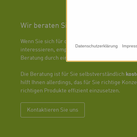
Wir beraten Sie persönlich
biovid-Konzept
Wenn Sie sich für das
oder einz
Datenschutzerklärung
Impres
interessieren, empfehlen wir Ihnen eine kurze,
Beratung durch einen unserer kompetenten Au
kos
Die Beratung ist für Sie selbstverständlich
hilft Ihnen allerdings, das für Sie richtige Konze
richtigen Produkte effizient einzusetzen.
Kontaktieren Sie uns