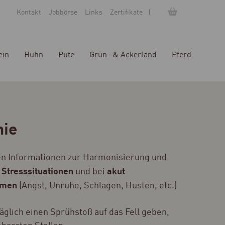
Kontakt
Jobbörse
Links
Zertifikate
ein
Huhn
Pute
Grün- & Ackerland
Pferd
nie
ten Informationen zur Harmonisierung und
Stresssituationen
akut
n
und bei
emen
(Angst, Unruhe, Schlagen, Husten, etc.)
täglich einen Sprühstoß auf das Fell geben,