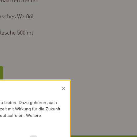
ehaarten Stellen
isches Weißöl
lasche 500 ml
×
evid
zu bieten. Dazu gehören auch
zeit mit Wirkung für die Zukunft
eut aufrufen. Weitere