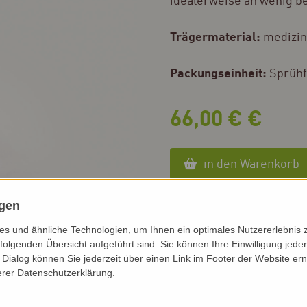
idealerweise an wenig b
Trägermaterial:
medizin
Packungseinheit:
Sprühf
66,00 € €
in den Warenkorb
ngen
zurück zum Konzept ol
s und ähnliche Technologien, um Ihnen ein optimales Nutzererlebnis 
folgenden Übersicht aufgeführt sind. Sie können Ihre Einwilligung jeder
Dialog können Sie jederzeit über einen Link im Footer der Website ern
erer Datenschutzerklärung.