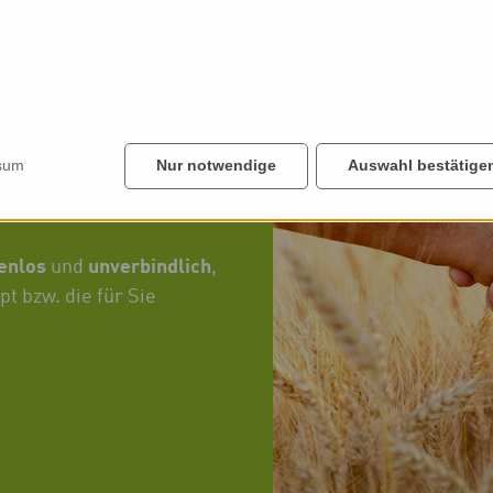
biovid-Produkte
elne
sum
Nur notwendige
Auswahl bestätige
 aber ausführliche
ßendienstmitarbeiter.
tenlos
unverbindlich
und
,
pt bzw. die für Sie