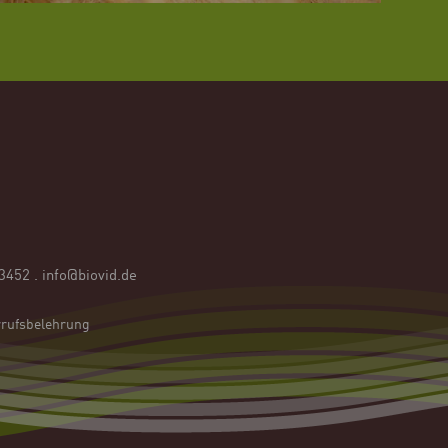
53452
.
info@biovid.de
rufsbelehrung