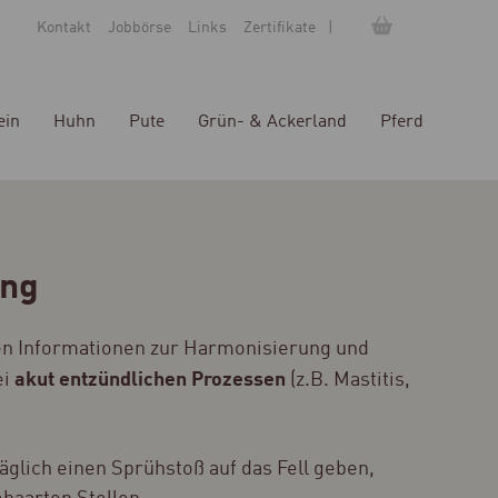
Kontakt
Jobbörse
Links
Zertifikate
ein
Huhn
Pute
Grün- & Ackerland
Pferd
ung
ten Informationen zur Harmonisierung und
akut entzündlichen Prozessen
ei
(z.B. Mastitis,
täglich einen Sprühstoß auf das Fell geben,