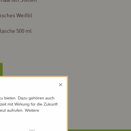
ehaarten Stellen
isches Weißöl
lasche 500 ml
×
evid
zu bieten. Dazu gehören auch
zeit mit Wirkung für die Zukunft
eut aufrufen. Weitere