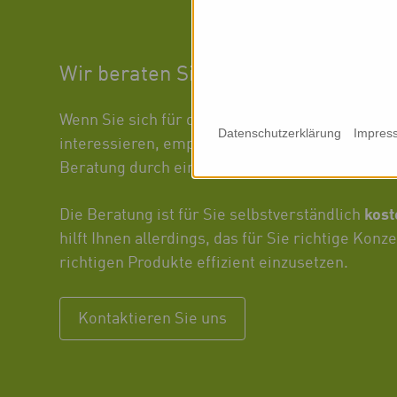
Wir beraten Sie persönlich
biovid-Konzept
Wenn Sie sich für das
oder einz
Datenschutzerklärung
Impres
interessieren, empfehlen wir Ihnen eine kurze,
Beratung durch einen unserer kompetenten Au
kos
Die Beratung ist für Sie selbstverständlich
hilft Ihnen allerdings, das für Sie richtige Konze
richtigen Produkte effizient einzusetzen.
Kontaktieren Sie uns