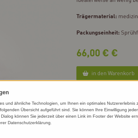
idealerweise an wenig b
Trägermaterial:
medizin
Packungseinheit:
Sprühf
66,00 € €
in den Warenkorb
zurück zum Konzept ol
ngen
s und ähnliche Technologien, um Ihnen ein optimales Nutzererlebnis 
folgenden Übersicht aufgeführt sind. Sie können Ihre Einwilligung jeder
Dialog können Sie jederzeit über einen Link im Footer der Website ern
erer Datenschutzerklärung.